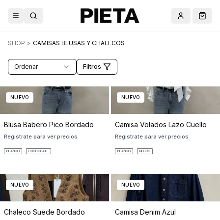
Abrir menú
Buscar
Cuenta
Carri
SHOP
>
CAMISAS BLUSAS Y CHALECOS
Ordenar
Filtros
NUEVO
NUEVO
Blusa Babero Pico Bordado
Camisa Volados Lazo Cuello
Registrate para ver precios
Registrate para ver precios
BLANCO
CHOCOLATE
BLANCO
NEGRO
NUEVO
NUEVO
Chaleco Suede Bordado
Camisa Denim Azul