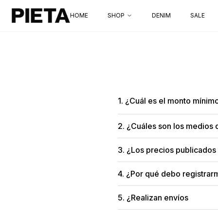
HOME
SHOP
DENIM
SALE
1. ¿Cuál es el monto mínim
El monto mínimo de compra 
40X1) PARTES DE ARRIBA: S
2. ¿Cuáles son los medios
Los medios de pago son:
3. ¿Los precios publicados
Efectivo:
únicamente en el
Los precios publicados en lo
Depósito o transferenci
adicional del
10,5%
.
4. ¿Por qué debo registrar
Somos una tienda mayorista de
precios. Una vez completado e
5. ¿Realizan envíos
mayorista.
Realizamos envíos a todo el p