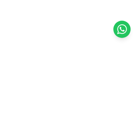
TA
¡SEGUINOS!
Seguinos en nuestras redes y
entérate de las últimas novedades: